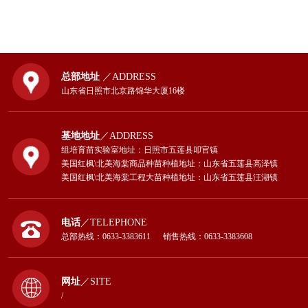
总部地址
／ADDRESS
山东省日照市北京路锦华大厦16楼
基地地址
／ADDRESS
组培育苗实验室地址：日照市五莲县叩官镇
美国红枫\北美海棠商品种苗种植地址：山东省五莲县高泽镇
美国红枫\北美海棠工程大苗种植地址：山东省五莲县汪湖镇
电话
／TELEPHONE
总部热线：0633-3383611 销售热线：0633-3383608
网址
／SITE
/