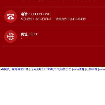
电话
／TELEPHONE
总部热线：0633-3383611 销售热线：0633-3383608
网址
／SITE
/
AK网页
|
赢博体育在线
|
现金买球APP官网(中国)有限公司
|
anbo体育
|
心博在线
|
an