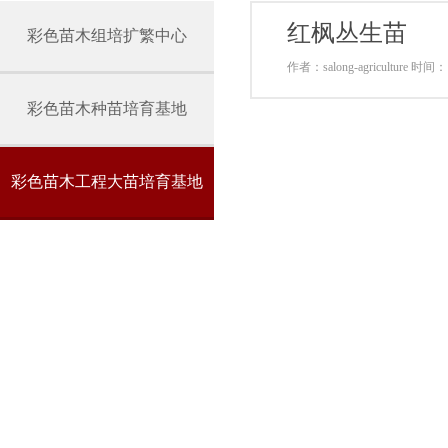
红枫丛生苗
彩色苗木组培扩繁中心
作者：salong-agriculture 时间
彩色苗木种苗培育基地
彩色苗木工程大苗培育基地