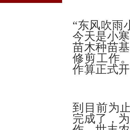
东风吹雨
“
今天是小寒
苗木种苗基
修剪工作。
作算正式开
到目前为止
完成了，为
作，世丰农