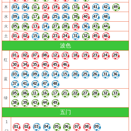
木
03
04
11
12
19
20
33
34
41
42
49
水
09
10
17
18
25
26
39
40
47
48
火
05
06
13
14
27
28
35
36
43
44
土
01
02
15
16
23
24
31
32
45
46
波色
01
02
07
08
12
13
18
19
23
24
29
红
30
34
35
40
45
46
03
04
09
10
14
15
20
25
26
31
36
蓝
37
41
42
47
48
05
06
11
16
17
21
22
27
28
32
33
绿
38
39
43
44
49
五门
1
01
02
03
04
05
06
07
08
09